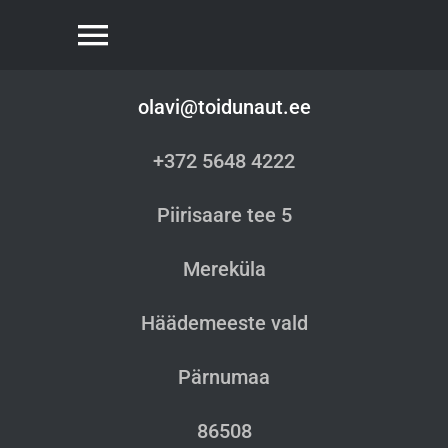
Skip
to
Toggle
content
Navigation
olavi@toidunaut.ee
TOIDUNAUT
+372 5648 4222
Kohvik
Piirisaare tee 5
Mereküla
Loodusretked
Häädemeeste vald
Mereküla Austripidu
Pärnumaa
Telli meie tooteid
86508